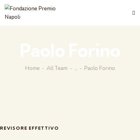
Paolo Forino
Home
All Team
...
Paolo Forino
REVISORE EFFETTIVO