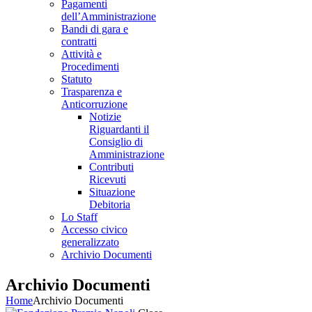
Pagamenti
dell’Amministrazione
Bandi di gara e
contratti
Attività e
Procedimenti
Statuto
Trasparenza e
Anticorruzione
Notizie
Riguardanti il
Consiglio di
Amministrazione
Contributi
Ricevuti
Situazione
Debitoria
Lo Staff
Accesso civico
generalizzato
Archivio Documenti
Archivio Documenti
Home
Archivio Documenti