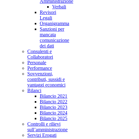
Amministrazione
Verbali
Revisori
Legali
Organigramma
Sanzioni per
mancata
comunicazione
dei dati
Consulenti e
Collaboratori
Personale
Performance
Sovvenzioni,
contributi, sussidi e
vantaggi economici
Bilanci
Bilancio 2021
Bilancio 2022
Bilancio 2023
Bilancio 2024
Bilancio 2025
Controlli e rilievi
sull’amministrazione
Servizi Erogati