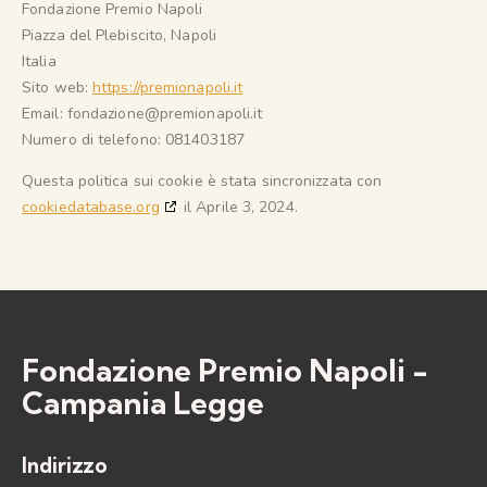
Fondazione Premio Napoli
Piazza del Plebiscito, Napoli
Italia
Sito web:
https://premionapoli.it
Email:
fondazione@premionapoli.it
Numero di telefono: 081403187
Questa politica sui cookie è stata sincronizzata con
cookiedatabase.org
il Aprile 3, 2024.
Fondazione Premio Napoli -
Campania Legge
Indirizzo